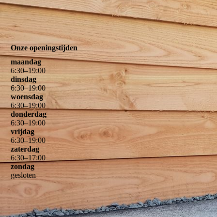
Onze openingstijden
maandag
6
:
30
–
19
:
00
dinsdag
6
:
30
–
19
:
00
woensdag
6
:
30
–
19
:
00
donderdag
6
:
30
–
19
:
00
vrijdag
6
:
30
–
19
:
00
zaterdag
6
:
30
–
17
:
00
zondag
gesloten