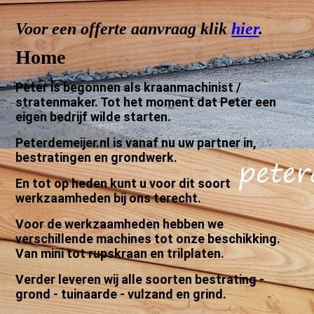
Voor een offerte aanvraag klik
hier
.
Home
Peter is begonnen als kraanmachinist /
stratenmaker. Tot het moment dat Peter een
eigen bedrijf wilde starten.
Peterdemeijer.nl is vanaf nu uw partner in,
bestratingen en grondwerk.
En tot op heden kunt u voor dit soort
werkzaamheden bij ons terecht.
Voor de werkzaamheden hebben we
verschillende machines tot onze beschikking.
Van mini tot rupskraan en trilplaten.
Verder leveren wij alle soorten bestrating -
grond - tuinaarde - vulzand en
grind.