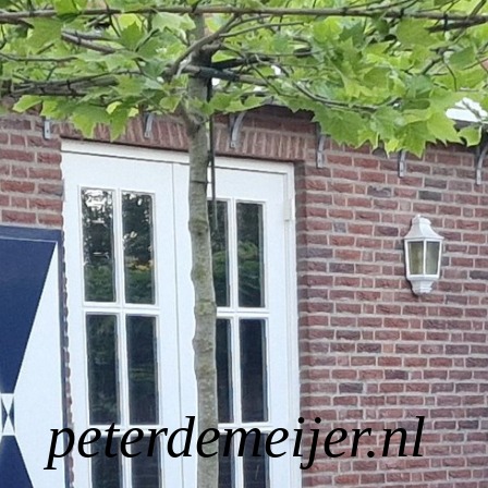
Home
Bestratingen/Tuinaanleg
Grondwerk/grondstoffen leveren
Infra
Contact
peterd
e
meijer.nl